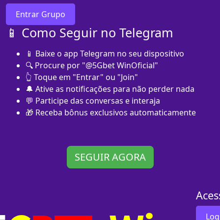
Entrar Grupo
📱 Como Seguir no Telegram
📱 Baixe o app Telegram no seu dispositivo
🔍 Procure por "@5Gbet WinOficial"
👆 Toque em "Entrar" ou "Join"
🔔 Ative as notificações para não perder nada
💬 Participe das conversas e interaja
🎁 Receba bônus exclusivos automaticamente
SEGUIR AGORA
Aces
Log