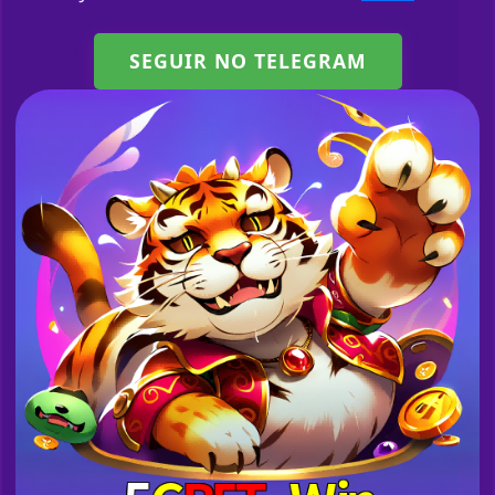
SEGUIR NO TELEGRAM