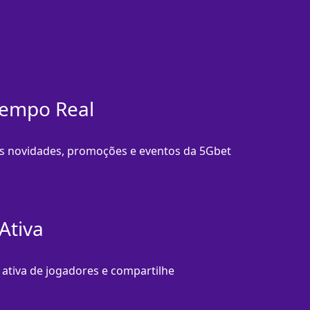
k
Tempo Real
as novidades, promoções e eventos da 5Gbet
Ativa
ativa de jogadores e compartilhe