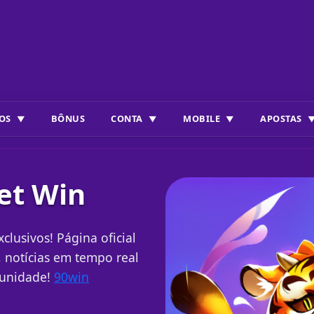
OS
BÔNUS
CONTA
MOBILE
APOSTAS
et Win
lusivos! Página oficial
 notícias em tempo real
munidade!
90win