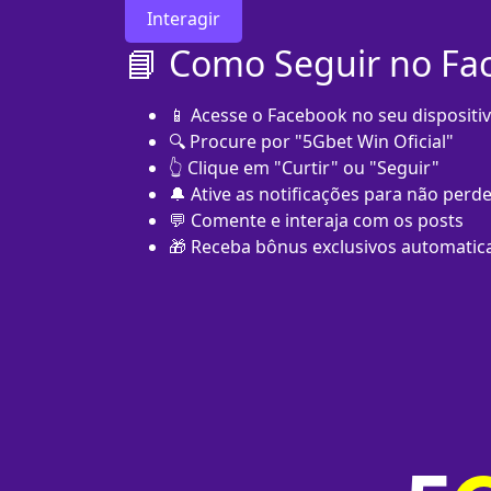
Interagir
📘 Como Seguir no Fa
📱 Acesse o Facebook no seu dispositi
🔍 Procure por "5Gbet Win Oficial"
👆 Clique em "Curtir" ou "Seguir"
🔔 Ative as notificações para não perd
💬 Comente e interaja com os posts
🎁 Receba bônus exclusivos automati