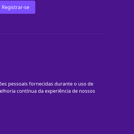
Registrar-se
ões pessoais fornecidas durante o uso de
elhoria contínua da experiência de nossos