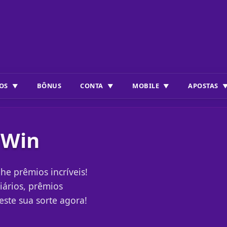
OS
BÔNUS
CONTA
MOBILE
APOSTAS
 Win
he prêmios incríveis!
iários, prêmios
este sua sorte agora!