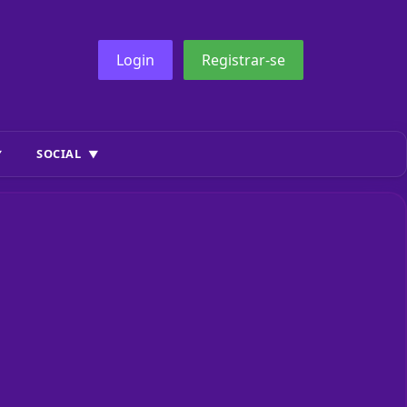
Login
Registrar-se
SOCIAL