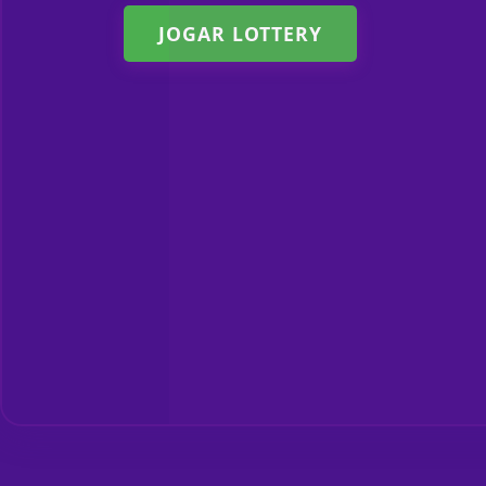
JOGAR LOTTERY