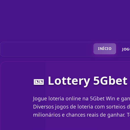
INÍCIO
JOG
🎫 Lottery 5Gbet
Jogue loteria online na 5Gbet Win e gan
Diversos jogos de loteria com sorteios d
milionários e chances reais de ganhar. T