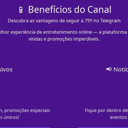
📱 Benefícios do Canal
Descubra as vantagens de seguir a 79Y no Telegram
lhor experiência de entretenimento online — a plataforma
vindas e promoções imperdíveis.
sivos
📢 Notí
m, promoções especiais
Fique por dentro d
s únicos!
eventos