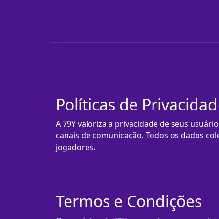
Políticas de Privacida
A 79Y valoriza a privacidade de seus usuár
canais de comunicação. Todos os dados cole
jogadores.
Termos e Condições