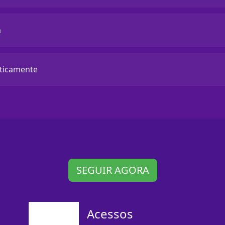
a
aticamente
SEGUIR AGORA
Acessos