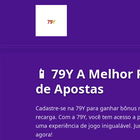
📱 79Y A Melhor
de Apostas
Cadastre-se na 79Y para ganhar bônus 
recarga. Com a 79Y, você tem acesso a 
uma experiência de jogo inigualável. J
agora!