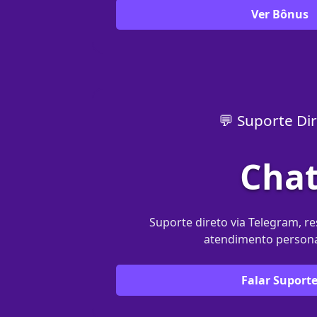
Ver Bônus
💬 Suporte Di
Cha
Suporte direto via Telegram, r
atendimento persona
Falar Suport