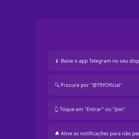
📱 Baixe o app Telegram no seu disp
🔍 Procure por "@79YOficial"
👆 Toque em "Entrar" ou "Join"
🔔 Ative as notificações para não p