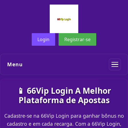
Login
Registrar-se
Menu
📱 66Vip Login A Melhor
Plataforma de Apostas
Cadastre-se na 66Vip Login para ganhar bônus no
cadastro e em cada recarga. Com a 66Vip Login,