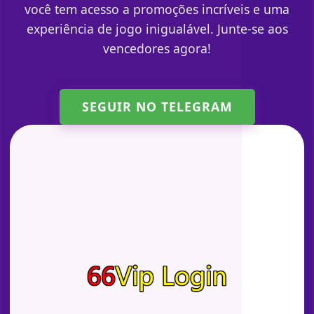
você tem acesso a promoções incríveis e uma
experiência de jogo inigualável. Junte-se aos
vencedores agora!
SEGUIR NO TELEGRAM