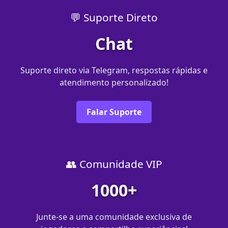
💬 Suporte Direto
Chat
Suporte direto via Telegram, respostas rápidas e
atendimento personalizado!
Falar Suporte
👥 Comunidade VIP
1000+
Junte-se a uma comunidade exclusiva de