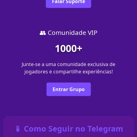
Falar Suporte
👥 Comunidade VIP
1000+
Junte-se a uma comunidade exclusiva de
jogadores e compartilhe experiências!
Entrar Grupo
📱 Como Seguir no Telegram