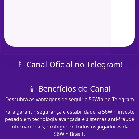
📱 Canal Oficial no Telegram!
📱 Benefícios do Canal
Descubra as vantagens de seguir a 56Win no Telegram
Para garantir segurança e estabilidade, a 56Win investe
pesado em tecnologia avançada e sistemas anti-fraude
internacionais, protegendo todos os jogadores da
56Win Brasil .