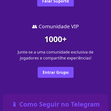
Falar Suporte
👥 Comunidade VIP
1000+
Junte-se a uma comunidade exclusiva de
jogadores e compartilhe experiências!
Entrar Grupo
📱 Como Seguir no Telegram