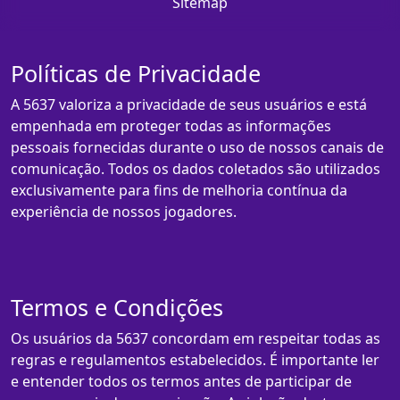
Sitemap
Políticas de Privacidade
A 5637 valoriza a privacidade de seus usuários e está
empenhada em proteger todas as informações
pessoais fornecidas durante o uso de nossos canais de
comunicação. Todos os dados coletados são utilizados
exclusivamente para fins de melhoria contínua da
experiência de nossos jogadores.
Termos e Condições
Os usuários da 5637 concordam em respeitar todas as
regras e regulamentos estabelecidos. É importante ler
e entender todos os termos antes de participar de