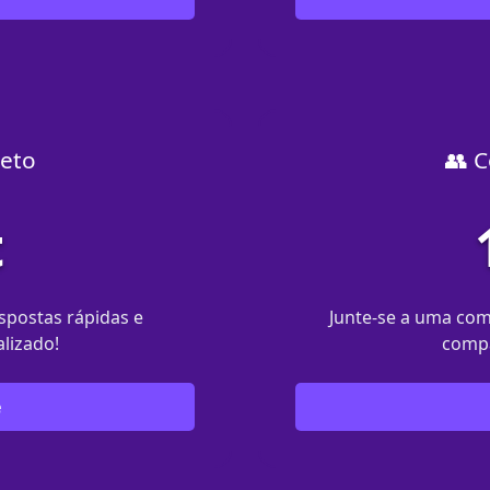
reto
👥 
t
espostas rápidas e
Junte-se a uma com
lizado!
compa
e