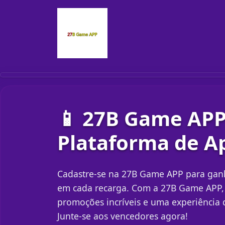
📱 27B Game APP
Plataforma de A
Cadastre-se na 27B Game APP para gan
em cada recarga. Com a 27B Game APP, 
promoções incríveis e uma experiência d
Junte-se aos vencedores agora!