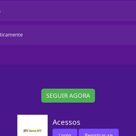
a
aticamente
SEGUIR AGORA
Acessos
Login
Registrar-se