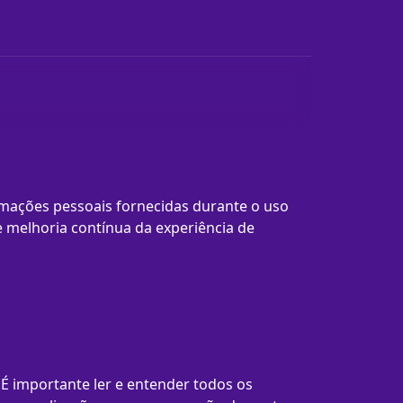
rmações pessoais fornecidas durante o uso
e melhoria contínua da experiência de
É importante ler e entender todos os