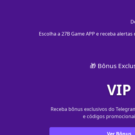
D
Escolha a 27B Game APP e receba alertas 
🎁 Bônus Exclu
VIP
Receba bônus exclusivos do Telegra
e códigos promocionai
Ver Bônus