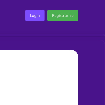
Login
Registrar-se