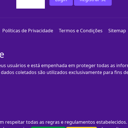
Políticas de Privacidade
Termos e Condições
Sitemap
de
seus usuários e está empenhada em proteger todas as info
dados coletados são utilizados exclusivamente para fins d
respeitar todas as regras e regulamentos estabelecidos. 