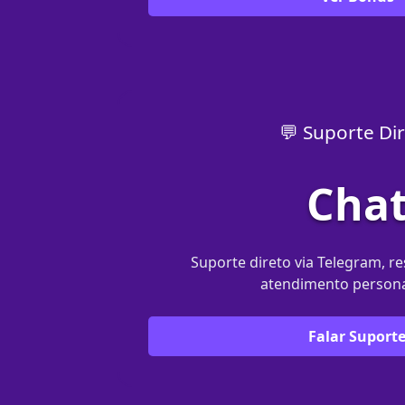
💬 Suporte Di
Cha
Suporte direto via Telegram, r
atendimento persona
Falar Suport