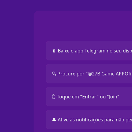
📱 Baixe o app Telegram no seu disp
🔍 Procure por "@27B Game APPOfic
👆 Toque em "Entrar" ou "Join"
🔔 Ative as notificações para não p