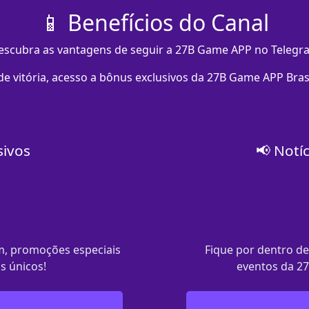
📱 Benefícios do Canal
escubra as vantagens de seguir a 27B Game APP no Telegr
de vitória, acesso a bônus exclusivos da 27B Game APP Bras
sivos
📢 Notí
m, promoções especiais
Fique por dentro d
s únicos!
eventos da 2